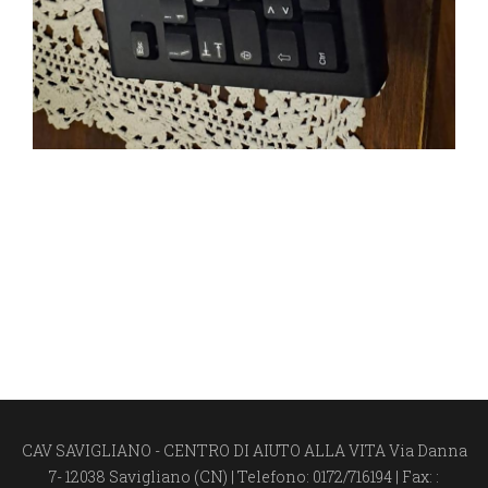
CAV SAVIGLIANO - CENTRO DI AIUTO ALLA VITA Via Danna
7- 12038 Savigliano (CN) | Telefono: 0172/716194 | Fax: :